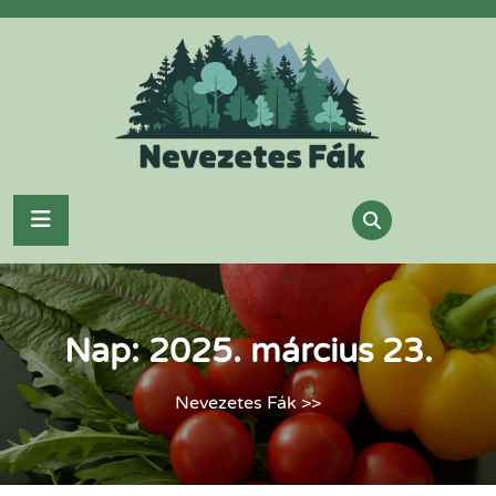
Skip
to
content
Nap:
2025. március 23.
Nevezetes Fák
>>