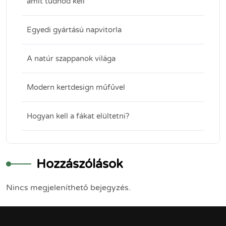
amit tudnod kell
Egyedi gyártású napvitorla
A natúr szappanok világa
Modern kertdesign műfűvel
Hogyan kell a fákat elültetni?
Hozzászólások
Nincs megjeleníthető bejegyzés.