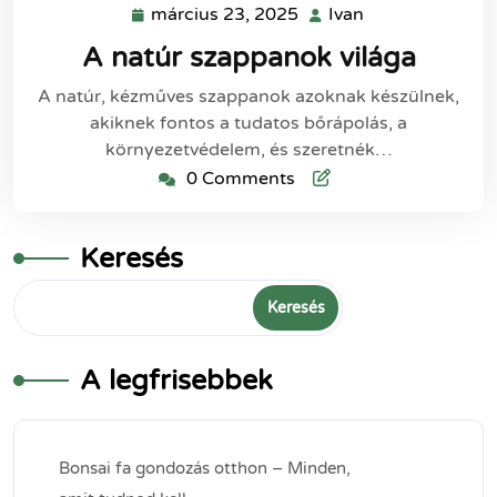
március 23, 2025
Ivan
március
Ivan
23,
A natúr szappanok világa
2025
A natúr, kézműves szappanok azoknak készülnek,
akiknek fontos a tudatos bőrápolás, a
környezetvédelem, és szeretnék…
0 Comments
Keresés
Keresés
A legfrisebbek
Bonsai fa gondozás otthon – Minden,