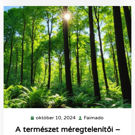
október 10, 2024
Faimado
október
Faimado
10,
A természet méregtelenítői –
2024