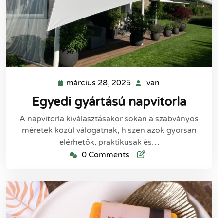
március 28, 2025
Ivan
március
Ivan
28,
Egyedi gyártású napvitorla
2025
A napvitorla kiválasztásakor sokan a szabványos
méretek közül válogatnak, hiszen azok gyorsan
elérhetők, praktikusak és…
0 Comments