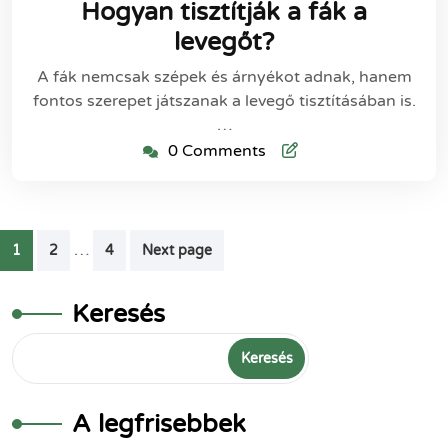
Hogyan tisztítják a fák a
levegőt?
A fák nemcsak szépek és árnyékot adnak, hanem
fontos szerepet játszanak a levegő tisztításában is.
…
0 Comments
Bejegyzések
…
1
2
4
Next page
lapozása
Keresés
Keresés
A legfrisebbek