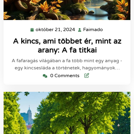
október 21, 2024
Faimado
október
Faimado
21,
A kincs, ami többet ér, mint az
2024
arany: A fa titkai
A fafaragás világában a fa több mint egy anyag -
egy kincsesláda a történetek, hagyományok…
0 Comments