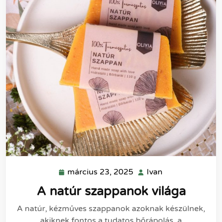
március 23, 2025
Ivan
március
Ivan
23,
A natúr szappanok világa
2025
A natúr, kézműves szappanok azoknak készülnek,
akiknek fontos a tudatos bőrápolás, a