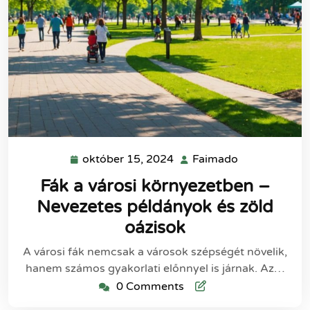
október 15, 2024
Faimado
október
Faimado
15,
Fák a városi környezetben –
2024
Nevezetes példányok és zöld
oázisok
A városi fák nemcsak a városok szépségét növelik,
hanem számos gyakorlati előnnyel is járnak. Az…
0 Comments