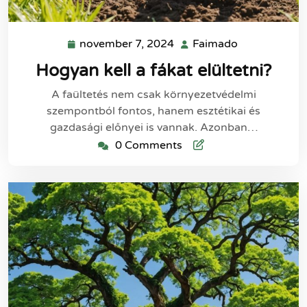
november 7, 2024
Faimado
november
Faimado
7,
Hogyan kell a fákat elültetni?
2024
A faültetés nem csak környezetvédelmi
szempontból fontos, hanem esztétikai és
gazdasági előnyei is vannak. Azonban…
0 Comments