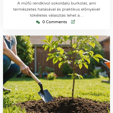
A műfű rendkívül sokoldalú burkolat, ami
természetes hatásával és praktikus előnyeivel
tökéletes választás lehet a…
0 Comments