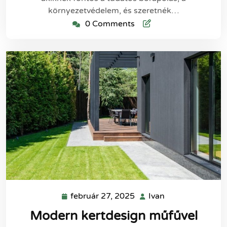
környezetvédelem, és szeretnék…
0 Comments
február 27, 2025
Ivan
február
Ivan
27,
Modern kertdesign műfűvel
2025