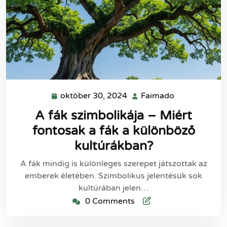
október 30, 2024
Faimado
október
Faimado
30,
A fák szimbolikája – Miért
2024
fontosak a fák a különböző
kultúrákban?
A fák mindig is különleges szerepet játszottak az
emberek életében. Szimbolikus jelentésük sok
kultúrában jelen…
0 Comments