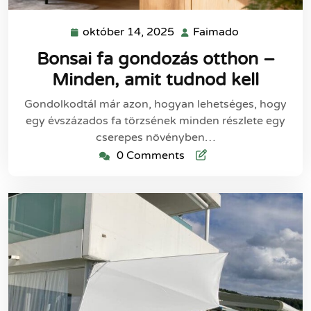
október 14, 2025
Faimado
október
Faimado
14,
Bonsai fa gondozás otthon –
2025
Minden, amit tudnod kell
Gondolkodtál már azon, hogyan lehetséges, hogy
egy évszázados fa törzsének minden részlete egy
cserepes növényben…
0 Comments