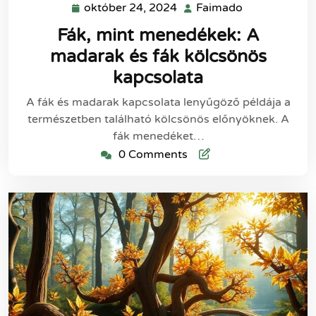
október 24, 2024
Faimado
október
Faimado
24,
Fák, mint menedékek: A
2024
madarak és fák kölcsönös
kapcsolata
A fák és madarak kapcsolata lenyűgöző példája a
természetben található kölcsönös előnyöknek. A
fák menedéket…
0 Comments