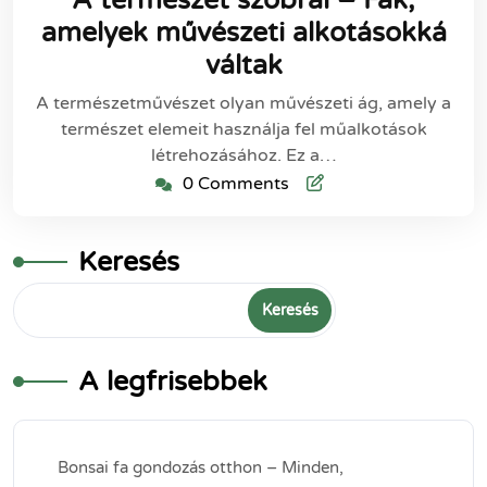
2024
amelyek művészeti alkotásokká
váltak
A természetművészet olyan művészeti ág, amely a
természet elemeit használja fel műalkotások
létrehozásához. Ez a…
0 Comments
Keresés
Keresés
A legfrisebbek
Bonsai fa gondozás otthon – Minden,