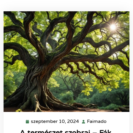
szeptember 10, 2024
Faimado
szeptember
Faimado
10,
A természet szobrai – Fák,