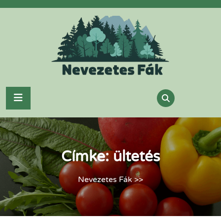
Skip
to
content
Címke:
ültetés
Nevezetes Fák
>>