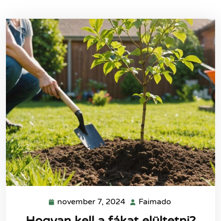
november 7, 2024
Faimado
november
Faimado
7,
Hogyan kell a fákat elültetni?