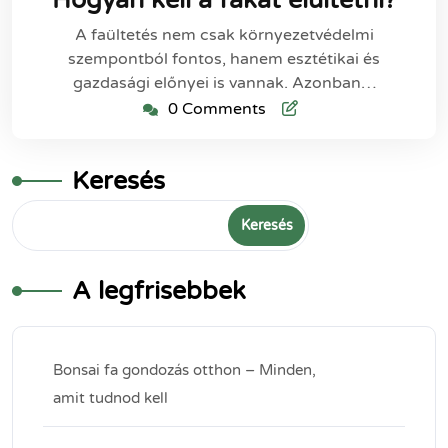
2024
A faültetés nem csak környezetvédelmi
szempontból fontos, hanem esztétikai és
gazdasági előnyei is vannak. Azonban…
0 Comments
Keresés
Keresés
A legfrisebbek
Bonsai fa gondozás otthon – Minden,
amit tudnod kell